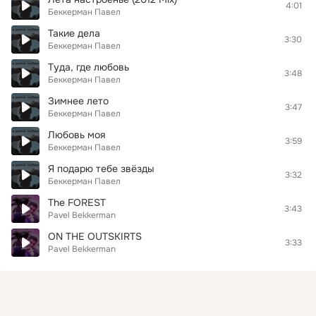
4:01
Беккерман Павел
Такие дела
3:30
Беккерман Павел
Туда, где любовь
3:48
Беккерман Павел
Зимнее лето
3:47
Беккерман Павел
Любовь моя
3:59
Беккерман Павел
Я подарю тебе звёзды
3:32
Беккерман Павел
The FOREST
3:43
Pavel Bekkerman
ON THE OUTSKIRTS
3:33
Pavel Bekkerman