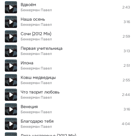
Вдвоём
2:43
Беккерман Павел
Наша осень
3:16
Беккерман Павел
Сочи (2012 Mix)
2:59
Беккерман Павел
Первая учительница
3:13
Беккерман Павел
Илона
2:51
Беккерман Павел
Ковш медведицы
2:55
Беккерман Павел
Что творит любовь
2:44
Беккерман Павел
Венеция
3:16
Беккерман Павел
Благодарю тебя
4:04
Беккерман Павел
Лета настроенье (2012 Mix)