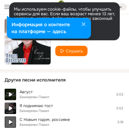
Войти
Мы используем cookie-файлы, чтобы улучшить
сервисы для вас. Если ваш возраст менее 13 лет,
настроить cookie-файлы должен ваш законный
представитель.
Больше информации
Информация о контенте
Поезд разлуки
Разрешить все
Настроить
на платформе — здесь
Беккерман Павел
Слушать
Другие песни исполнителя
Август
3:03
Беккерман Павел
Я поднимаю тост
3:02
Беккерман Павел
С Новым годом, россияне
3:18
Беккерман Павел