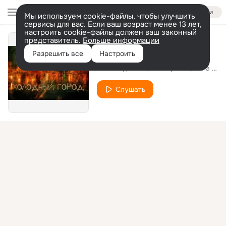
Войти
Мы используем cookie-файлы, чтобы улучшить
сервисы для вас. Если ваш возраст менее 13 лет,
настроить cookie-файлы должен ваш законный
представитель.
Больше информации
Холодный город
Разрешить все
Настроить
Паша Одессит
ЗАО Братва
Рина Своя
Слушать