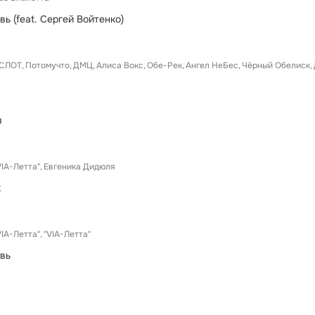
ь (feat. Сергей Войтенко)
СЛОТ
Потомучто
ДМЦ
Алиса Вокс
Обе-Рек
Ангел НеБес
Чёрный Обелиск
я
IA-Летта"
Евгеника Дидюля
к
IA-Летта"
"VIA-Летта"
вь