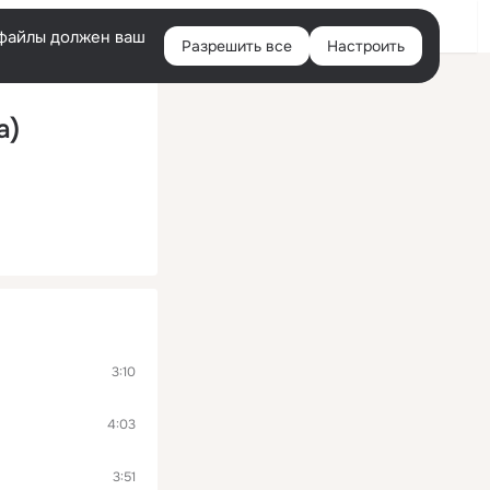
Войти
e-файлы должен ваш
Разрешить все
Настроить
Правая
колонка
а)
3:10
4:03
3:51