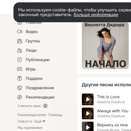
Мы используем cookie-файлы, чтобы улучшить сервис
законный представитель.
Больше информации
Левая
Главная
колонка
Видео
Группы
Люди
Публикации
Игры
Подарки
Другие песни исполн
Поздравления
This Is Love
Рекомендации
Violetta Diadiura
Сменить язык
Always with You
Рекламодателям
Помощь
Violetta Diadiura
Новости
Ещё
Вернись ко мне
Мы применяем
Шаров Игорь, Дядю