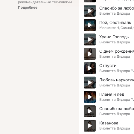
рекомендательные технологии
Подробнее
Спасибо за любов
Виолетта Дядюра
Пой, фестиваль
МосквитиН
Casual
Храни Господь
Виолетта Дядюра
С днём рождени
Виолетта Дядюра
Отпусти
Виолетта Дядюра "V
Любовь наркоти
Виолетта Дядюра
Пламя и лёд
Виолетта Дядюра "V
Спасибо за любо
Виолетта Дядюра
Казанова
Виолетта Дядюра