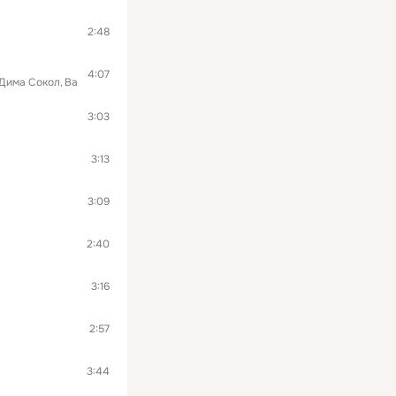
2:48
4:07
Дима Сокол
Вася Васин
Ключевая
Станислав Непогодин
БеZ Б
Донэра
Гр
3:03
3:13
3:09
2:40
3:16
2:57
3:44