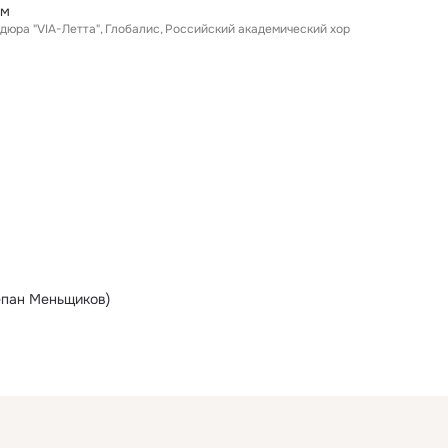
ём
дюра "VIA-Летта"
Глобалис
Российский академический хор
тепан Меньщиков)