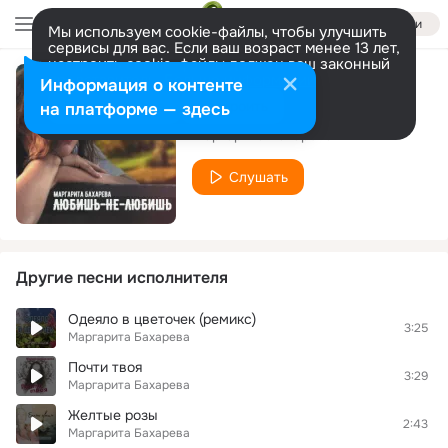
Войти
Мы используем cookie-файлы, чтобы улучшить
сервисы для вас. Если ваш возраст менее 13 лет,
настроить cookie-файлы должен ваш законный
представитель.
Больше информации
Информация о контенте
Викинг
Разрешить все
Настроить
на платформе — здесь
Маргарита Бахарева
Слушать
Другие песни исполнителя
Одеяло в цветочек (ремикс)
3:25
Маргарита Бахарева
Почти твоя
3:29
Маргарита Бахарева
Желтые розы
2:43
Маргарита Бахарева