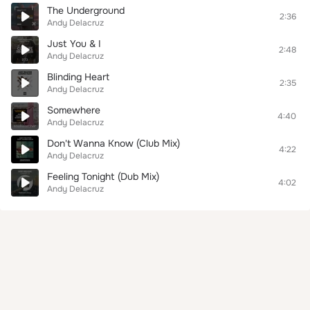
The Underground
2:36
Andy Delacruz
Just You & I
2:48
Andy Delacruz
Blinding Heart
2:35
Andy Delacruz
Somewhere
4:40
Andy Delacruz
Don't Wanna Know (Club Mix)
4:22
Andy Delacruz
Feeling Tonight (Dub Mix)
4:02
Andy Delacruz