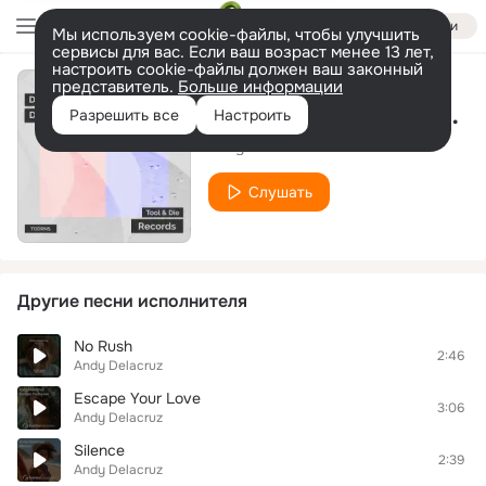
Войти
Мы используем cookie-файлы, чтобы улучшить
сервисы для вас. Если ваш возраст менее 13 лет,
настроить cookie-файлы должен ваш законный
представитель.
Больше информации
Feeling Tonight (Club Mix)
Разрешить все
Настроить
Andy Delacruz
Слушать
Другие песни исполнителя
No Rush
2:46
Andy Delacruz
Escape Your Love
3:06
Andy Delacruz
Silence
2:39
Andy Delacruz