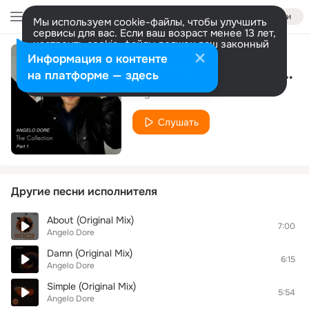
Войти
Мы используем cookie-файлы, чтобы улучшить
сервисы для вас. Если ваш возраст менее 13 лет,
настроить cookie-файлы должен ваш законный
представитель.
Больше информации
Информация о контенте
Fhenomenon (Original Mix)
Разрешить все
Настроить
на платформе — здесь
Angelo Dore
Слушать
Другие песни исполнителя
About (Original Mix)
7:00
Angelo Dore
Damn (Original Mix)
6:15
Angelo Dore
Simple (Original Mix)
5:54
Angelo Dore