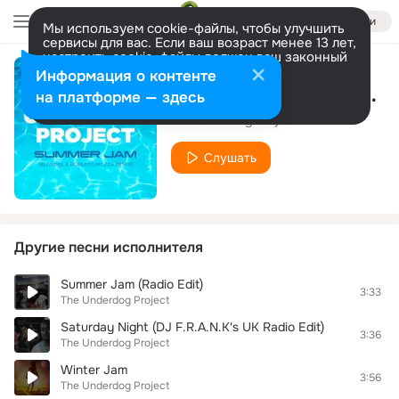
Войти
Мы используем cookie-файлы, чтобы улучшить
сервисы для вас. Если ваш возраст менее 13 лет,
настроить cookie-файлы должен ваш законный
представитель.
Больше информации
Информация о контенте
Summer Jam (Blondee & Roberto Mozza Remix)
Разрешить все
Настроить
на платформе — здесь
The Underdog Project
Слушать
Другие песни исполнителя
Summer Jam (Radio Edit)
3:33
The Underdog Project
Saturday Night (DJ F.R.A.N.K's UK Radio Edit)
3:36
The Underdog Project
Winter Jam
3:56
The Underdog Project