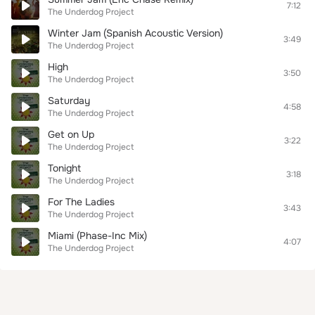
7:12
The Underdog Project
Winter Jam (Spanish Acoustic Version)
3:49
The Underdog Project
High
3:50
The Underdog Project
Saturday
4:58
The Underdog Project
Get on Up
3:22
The Underdog Project
Tonight
3:18
The Underdog Project
For The Ladies
3:43
The Underdog Project
Miami (Phase-Inc Mix)
4:07
The Underdog Project