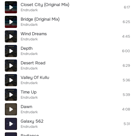
Closet City (Original Mix)
6:17
Endrudark
Bridge (Original Mix)
6:25
Endrudark
Wind Dreams
4:45
Endrudark
Depth
6:00
Endrudark
Desert Road
6:29
Endrudark
Valley Of Kullu
5:36
Endrudark
Time Up
5:39
Endrudark
Dawn
4:08
Endrudark
Galaxy 562
5:31
Endrudark
Radiance