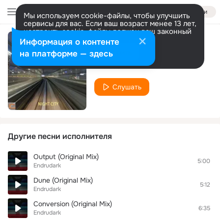
Войти
Мы используем cookie-файлы, чтобы улучшить
сервисы для вас. Если ваш возраст менее 13 лет,
настроить cookie-файлы должен ваш законный
представитель.
Больше информации
Информация о контенте
Night City
Разрешить все
Настроить
на платформе — здесь
Endrudark
Слушать
Другие песни исполнителя
Output (Original Mix)
5:00
Endrudark
Dune (Original Mix)
5:12
Endrudark
Conversion (Original Mix)
6:35
Endrudark