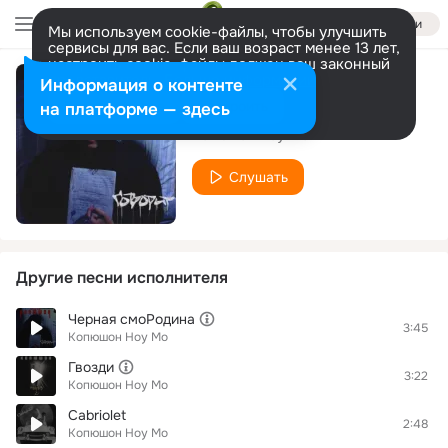
Войти
Мы используем cookie-файлы, чтобы улучшить
сервисы для вас. Если ваш возраст менее 13 лет,
настроить cookie-файлы должен ваш законный
представитель.
Больше информации
Информация о контенте
Знаешь
Разрешить все
Настроить
на платформе — здесь
Копюшон Ноу Мо
Слушать
Другие песни исполнителя
Черная смоРодина
3:45
Копюшон Ноу Мо
Гвозди
3:22
Копюшон Ноу Мо
Cabriolet
2:48
Копюшон Ноу Мо