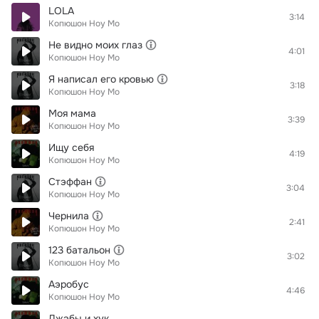
LOLA
3:14
Копюшон Ноу Мо
Не видно моих глаз
4:01
Копюшон Ноу Мо
Я написал его кровью
3:18
Копюшон Ноу Мо
Моя мама
3:39
Копюшон Ноу Мо
Ищу себя
4:19
Копюшон Ноу Мо
Стэффан
3:04
Копюшон Ноу Мо
Чернила
2:41
Копюшон Ноу Мо
123 батальон
3:02
Копюшон Ноу Мо
Аэробус
4:46
Копюшон Ноу Мо
Джэбы и хук