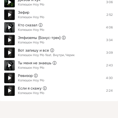
3:06
Копюшон Ноу Мо
Зефир
2:52
Копюшон Ноу Мо
Кто сказал
4:06
Копюшон Ноу Мо
Эмфиземы (Бонус-трек)
3:34
Копюшон Ноу Мо
Вот запишу и все
3:09
Копюшон Ноу Мо
feat.
Внутри
Черик
Ты меня не знаешь
2:43
Копюшон Ноу Мо
Ревизор
4:30
Копюшон Ноу Мо
Если я скажу
2:24
Копюшон Ноу Мо