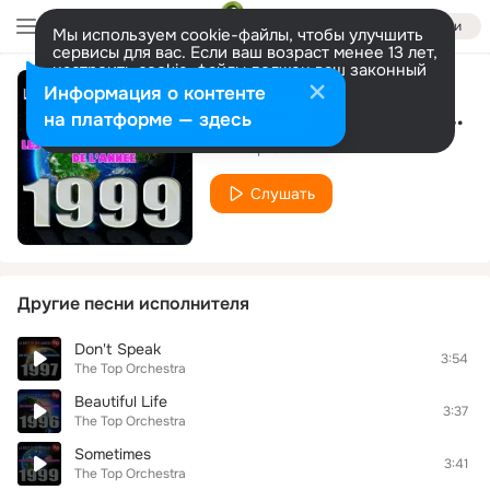
Войти
Мы используем cookie-файлы, чтобы улучшить
сервисы для вас. Если ваш возраст менее 13 лет,
настроить cookie-файлы должен ваш законный
представитель.
Больше информации
Информация о контенте
To the Moon and Back
Разрешить все
Настроить
на платформе — здесь
The Top Orchestra
Слушать
Другие песни исполнителя
Don't Speak
3:54
The Top Orchestra
Beautiful Life
3:37
The Top Orchestra
Sometimes
3:41
The Top Orchestra