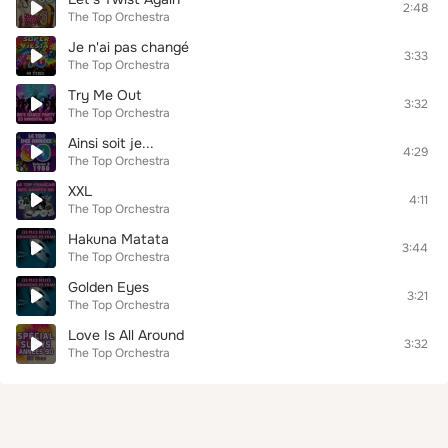
2:48
The Top Orchestra
Je n'ai pas changé
3:33
The Top Orchestra
Try Me Out
3:32
The Top Orchestra
Ainsi soit je...
4:29
The Top Orchestra
XXL
4:11
The Top Orchestra
Hakuna Matata
3:44
The Top Orchestra
Golden Eyes
3:21
The Top Orchestra
Love Is All Around
3:32
The Top Orchestra