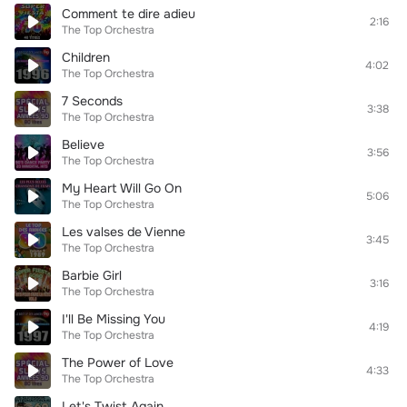
Comment te dire adieu
2:16
The Top Orchestra
Children
4:02
The Top Orchestra
7 Seconds
3:38
The Top Orchestra
Believe
3:56
The Top Orchestra
My Heart Will Go On
5:06
The Top Orchestra
Les valses de Vienne
3:45
The Top Orchestra
Barbie Girl
3:16
The Top Orchestra
I'll Be Missing You
4:19
The Top Orchestra
The Power of Love
4:33
The Top Orchestra
Let's Twist Again