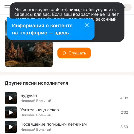
Войти
Мы используем cookie-файлы, чтобы улучшить
сервисы для вас. Если ваш возраст менее 13 лет,
настроить cookie-файлы должен ваш законный
представитель.
Больше информации
Информация о контенте
Прости
Разрешить все
Настроить
на платформе — здесь
Николай Вольный
Слушать
Другие песни исполнителя
Будукан
4:09
Николай Вольный
Учительница секса
2:32
Николай Вольный
Посвящение погибшим лётчикам
3:50
Николай Вольный