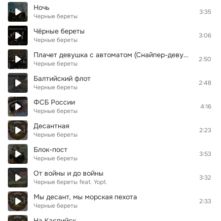
Ночь
3:35
Черные береты
Чёрные береты
3:06
Черные береты
Плачет девушка с автоматом (Снайпер-девушка)
2:50
Черные береты
Балтийский флот
2:48
Черные береты
ФСБ России
4:16
Черные береты
Десантная
2:23
Черные береты
Блок-пост
3:53
Черные береты
От войны и до войны
3:32
Черные береты
feat.
Yopt.
Мы десант, мы морская пехота
2:33
Черные береты
На Каспийск