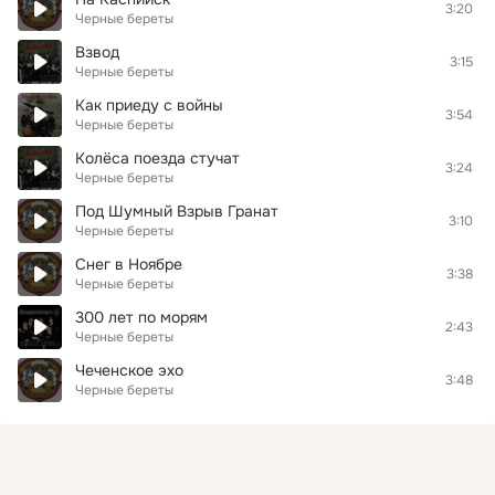
3:20
Черные береты
Взвод
3:15
Черные береты
Как приеду с войны
3:54
Черные береты
Колёса поезда стучат
3:24
Черные береты
Под Шумный Взрыв Гранат
3:10
Черные береты
Снег в Ноябре
3:38
Черные береты
300 лет по морям
2:43
Черные береты
Чеченское эхо
3:48
Черные береты