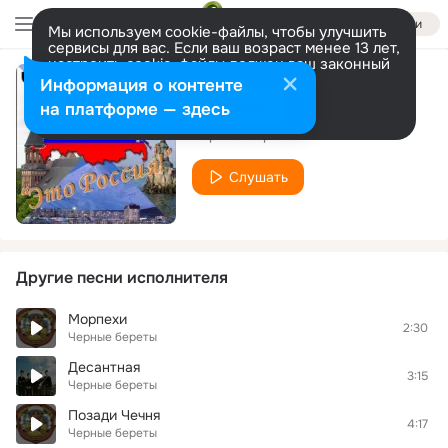
Войти
Мы используем cookie-файлы, чтобы улучшить
сервисы для вас. Если ваш возраст менее 13 лет,
настроить cookie-файлы должен ваш законный
представитель.
Больше информации
Информация о контенте
Чекистам
Разрешить все
Настроить
на платформе — здесь
Черные береты
Слушать
Другие песни исполнителя
Морпехи
2:30
Черные береты
Десантная
3:15
Черные береты
Позади Чечня
4:17
Черные береты