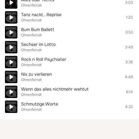
3:03
Ohrenfeindt
Tanz nackt...Reprise
1:20
Ohrenfeindt
Bum Bum Ballett
3:53
Ohrenfeindt
Sechser im Lotto
3:49
Ohrenfeindt
Rock n Roll Psychiater
3:36
Ohrenfeindt
Nix zu verlieren
4:49
Ohrenfeindt
Wenn das alles nichtmehr wehtut
6:14
Ohrenfeindt
Schmutzige Worte
4:32
Ohrenfeindt