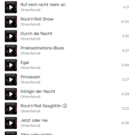
Ruf mich nicht mehr an
4:11
Ohrenfeindt
Rock'n'Roll Show
4:04
Ohrenfeindt
Durch die Nacht
3:35
Ohrenfeindt
Prokrastinations-Blues
4:37
Ohrenfeindt
Egal
3:48
Ohrenfeindt
Prinzessin
3:27
Ohrenfeindt
Königin der Nacht
4:29
Ohrenfeindt
Rock'n'Roll Sexgöttin
3:23
Ohrenfeindt
Jetzt oder nie
4:06
Ohrenfeindt
Alles oder nichts