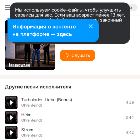
Войти
Мы используем cookie-файлы, чтобы улучшить
сервисы для вас. Если ваш возраст менее 13 лет,
настроить cookie-файлы должен ваш законный
представитель.
Больше информации
Информация о контенте
Irgendwann
Разрешить все
Настроить
на платформе — здесь
Ohrenfeindt
Слушать
Другие песни исполнителя
Turbolader-Liebe (Bonus)
4:29
Ohrenfeindt
Heim
3:44
Ohrenfeindt
Strom
4:42
Ohrenfeindt