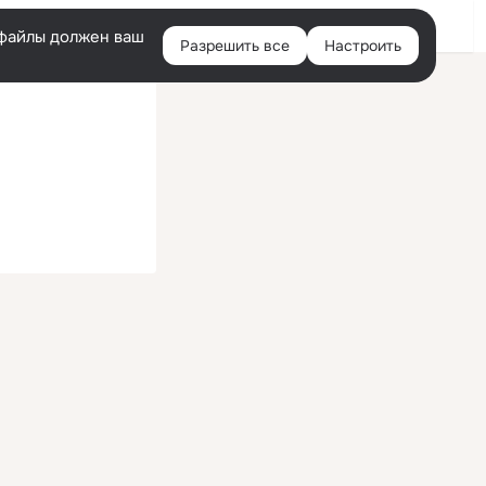
Войти
e-файлы должен ваш
Разрешить все
Настроить
Правая
колонка