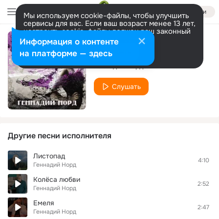
Войти
Мы используем cookie-файлы, чтобы улучшить
сервисы для вас. Если ваш возраст менее 13 лет,
настроить cookie-файлы должен ваш законный
представитель.
Больше информации
Информация о контенте
Уходят поезда
Разрешить все
Настроить
на платформе — здесь
Геннадий Норд
Слушать
Другие песни исполнителя
Листопад
4:10
Геннадий Норд
Колёса любви
2:52
Геннадий Норд
Емеля
2:47
Геннадий Норд