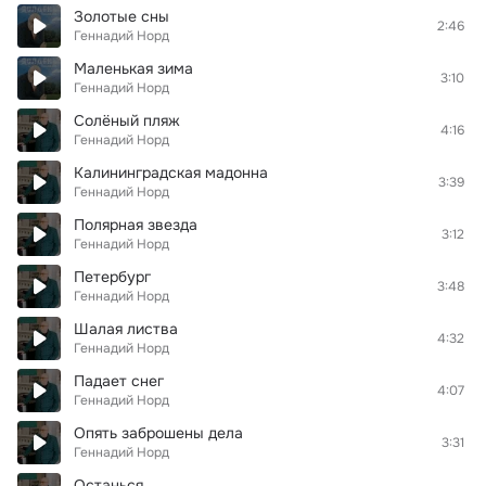
Золотые сны
2:46
Геннадий Норд
Маленькая зима
3:10
Геннадий Норд
Солёный пляж
4:16
Геннадий Норд
Калининградская мадонна
3:39
Геннадий Норд
Полярная звезда
3:12
Геннадий Норд
Петербург
3:48
Геннадий Норд
Шалая листва
4:32
Геннадий Норд
Падает снег
4:07
Геннадий Норд
Опять заброшены дела
3:31
Геннадий Норд
Останься