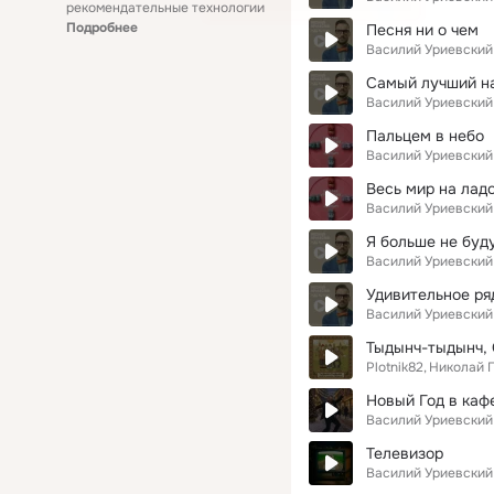
рекомендательные технологии
Подробнее
Песня ни о чем
Василий Уриевский
Самый лучший н
Василий Уриевский
Пальцем в небо
Василий Уриевский
Весь мир на лад
Василий Уриевский
Я больше не буд
Василий Уриевский
Удивительное ря
Василий Уриевский
Тыдынч-тыдынч, 
Plotnik82
Николай 
Новый Год в каф
Василий Уриевский
Телевизор
Василий Уриевский