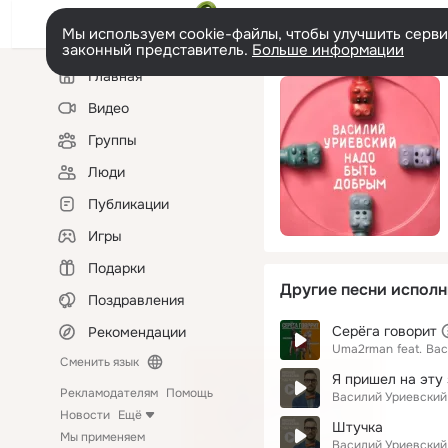
Мы используем cookie-файлы, чтобы улучшить сервис
законный представитель.
Больше информации
Левая
Главная
колонка
Видео
Группы
Люди
Публикации
Игры
Подарки
Другие песни исполн
Поздравления
Серёга говорит
Рекомендации
Uma2rman
feat.
Вас
Сменить язык
Я пришел на эту
Рекламодателям
Помощь
Василий Уриевский
Новости
Ещё
Штучка
Мы применяем
Василий Уриевский