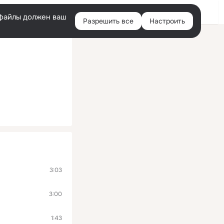
Войти
e-файлы должен ваш
Разрешить все
Настроить
Правая
колонка
3:03
3:00
1:43