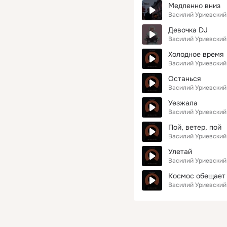
Медленно вниз
Василий Уриевский
Девочка DJ
Василий Уриевский
Холодное время
Василий Уриевский
Останься
Василий Уриевский
Уезжала
Василий Уриевский
Пой, ветер, пой
Василий Уриевский
Улетай
Василий Уриевский
Космос обещает
Василий Уриевский