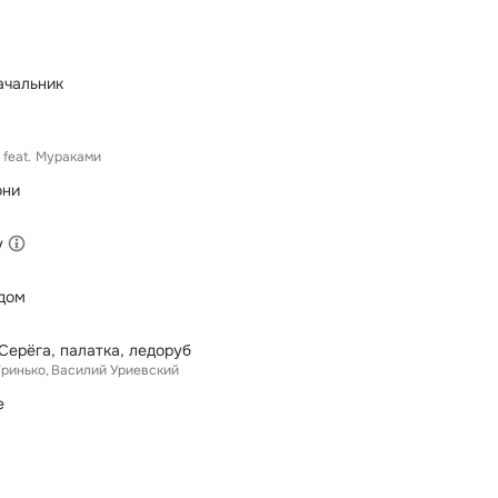
ачальник
feat.
Мураками
они
у
дом
Серёга, палатка, ледоруб
Гринько
Василий Уриевский
е