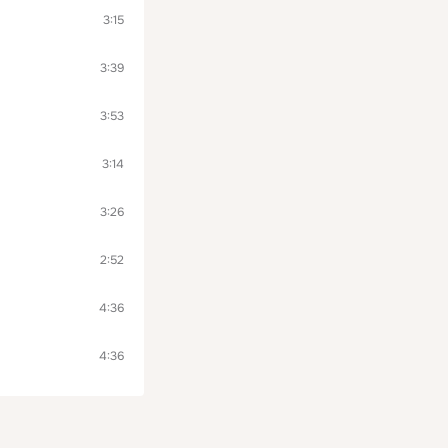
3:15
3:39
3:53
3:14
3:26
2:52
4:36
4:36