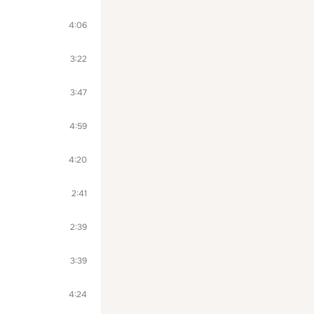
4:06
3:22
3:47
4:59
4:20
2:41
2:39
3:39
4:24