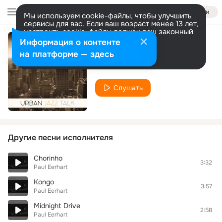
Войти
Мы используем cookie-файлы, чтобы улучшить
сервисы для вас. Если ваш возраст менее 13 лет,
настроить cookie-файлы должен ваш законный
представитель.
Больше информации
Информация о контенте
Time Machine
Разрешить все
Настроить
на платформе — здесь
Paul Eerhart
Слушать
Другие песни исполнителя
Chorinho
3:32
Paul Eerhart
Kongo
3:57
Paul Eerhart
Midnight Drive
2:58
Paul Eerhart