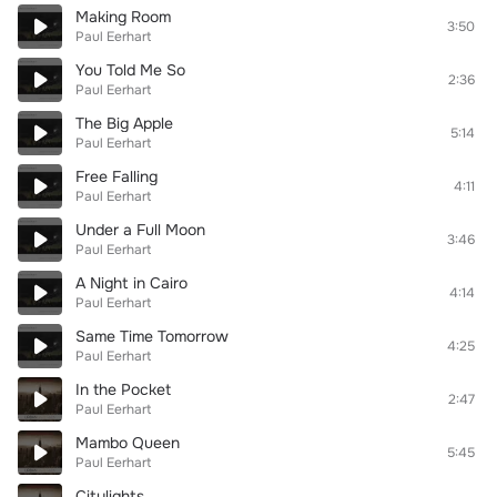
Making Room
3:50
Paul Eerhart
You Told Me So
2:36
Paul Eerhart
The Big Apple
5:14
Paul Eerhart
Free Falling
4:11
Paul Eerhart
Under a Full Moon
3:46
Paul Eerhart
A Night in Cairo
4:14
Paul Eerhart
Same Time Tomorrow
4:25
Paul Eerhart
In the Pocket
2:47
Paul Eerhart
Mambo Queen
5:45
Paul Eerhart
Citylights