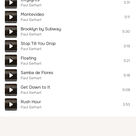
3:31
Paul Eerhart
Montevideo
5:11
Paul Eerhart
Brooklyn by Subway
5:30
Paul Eerhart
Stop Till You Drop
3:19
Paul Eerhart
Floating
5:21
Paul Eerhart
Samba de Flores
5:18
Paul Eerhart
Get Down to It
5:08
Paul Eerhart
Rush Hour
3:53
Paul Eerhart