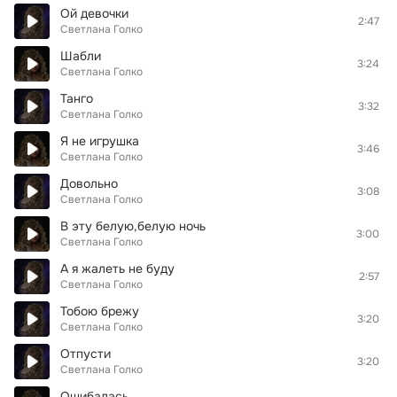
Ой девочки
2:47
Светлана Голко
Шабли
3:24
Светлана Голко
Танго
3:32
Светлана Голко
Я не игрушка
3:46
Светлана Голко
Довольно
3:08
Светлана Голко
В эту белую,белую ночь
3:00
Светлана Голко
А я жалеть не буду
2:57
Светлана Голко
Тобою брежу
3:20
Светлана Голко
Отпусти
3:20
Светлана Голко
Ошибалась