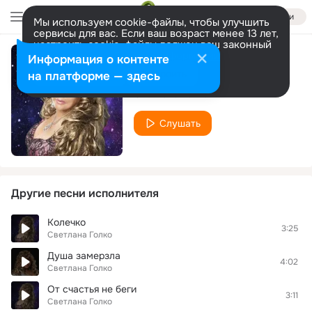
Войти
Мы используем cookie-файлы, чтобы улучшить
сервисы для вас. Если ваш возраст менее 13 лет,
настроить cookie-файлы должен ваш законный
представитель.
Больше информации
Информация о контенте
Не ревнуй
Разрешить все
Настроить
на платформе — здесь
Светлана Голко
Слушать
Другие песни исполнителя
Колечко
3:25
Светлана Голко
Душа замерзла
4:02
Светлана Голко
От счастья не беги
3:11
Светлана Голко