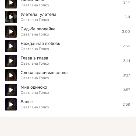
3:14
Светлана Голко
Улетела, улетела
3:11
Светлана Голко
Судьба злодейка
3:00
Светлана Голко
Нежданная любовь
2:55
Светлана Голко
Глаза в глаза
3:41
Светлана Голко
Слова,красивые слова
3:37
Светлана Голко
Мне одиноко
3:57
Светлана Голко
Вальс
2:59
Светлана Голко