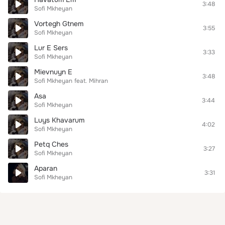
3:48
Sofi Mkheyan
Vortegh Gtnem
3:55
Sofi Mkheyan
Lur E Sers
3:33
Sofi Mkheyan
Mievnuyn E
3:48
Sofi Mkheyan
feat.
Mihran
Asa
3:44
Sofi Mkheyan
Luys Khavarum
4:02
Sofi Mkheyan
Petq Ches
3:27
Sofi Mkheyan
Aparan
3:31
Sofi Mkheyan