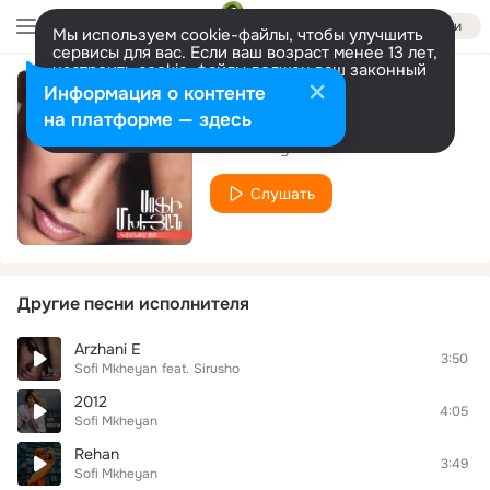
Войти
Мы используем cookie-файлы, чтобы улучшить
сервисы для вас. Если ваш возраст менее 13 лет,
настроить cookie-файлы должен ваш законный
представитель.
Больше информации
Информация о контенте
Gitem Kas
Разрешить все
Настроить
на платформе — здесь
Sofi Mkheyan
Слушать
Другие песни исполнителя
Arzhani E
3:50
Sofi Mkheyan
feat.
Sirusho
2012
4:05
Sofi Mkheyan
Rehan
3:49
Sofi Mkheyan