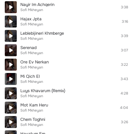
Nayir Im Achqerin
3:38
Sofi Mkheyan
Hajax Jpta
3:16
Sofi Mkheyan
Leblebijineri Khmberge
3:39
Sofi Mkheyan
Serenad
3:07
Sofi Mkheyan
Ore Ev Nerkan
3:22
Sofi Mkheyan
Mi Qich El
3:43
Sofi Mkheyan
Luys Khavarum (Remix)
4:28
Sofi Mkheyan
Mot Kam Heru
4:04
Sofi Mkheyan
Chem Toghni
3:26
Sofi Mkheyan
Havatum Em