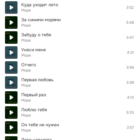
Куда уходит лето
3:52
Море
За синими морями
3:48
Море
Забуду о тебе
3:47
Море
Унеси меня
4:31
Море
Отчего
3:59
Море
Первая любовь
3:38
Море
Первый раз
4:13
Море
Люблю тебя
5:33
Море
Он тебе не нужен
3:57
Море
Лето навсегда