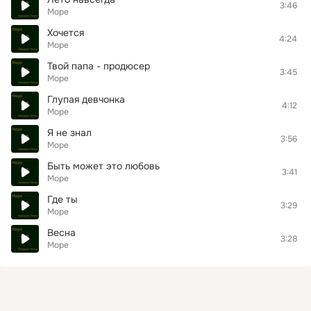
3:46
Море
Хочется
4:24
Море
Твой папа - продюсер
3:45
Море
Глупая девчонка
4:12
Море
Я не знал
3:56
Море
Быть может это любовь
3:41
Море
Где ты
3:29
Море
Весна
3:28
Море