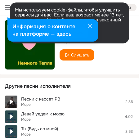
Войти
Мы используем cookie-файлы, чтобы улучшить
сервисы для вас. Если ваш возраст менее 13 лет,
настроить cookie-файлы должен ваш законный
представитель.
Больше информации
Информация о контенте
Ты далеко
Разрешить все
Настроить
на платформе — здесь
Море
Слушать
Другие песни исполнителя
Песни с кассет РВ
2:36
Море
Давай уедем к морю
4:02
Море
Ты (Будь со мной)
3:53
Море