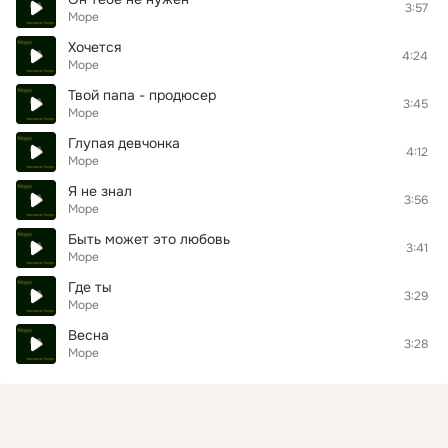
3:57
Море
Хочется
4:24
Море
Твой папа - продюсер
3:45
Море
Глупая девчонка
4:12
Море
Я не знал
3:56
Море
Быть может это любовь
3:41
Море
Где ты
3:29
Море
Весна
3:28
Море