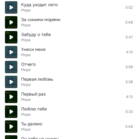
Куда уходит лето
3:52
Море
За синими морями
3:48
Море
Забуду о тебе
3:47
Море
Унеси меня
4:31
Море
Отчего
3:59
Море
Первая любовь
3:38
Море
Первый раз
4:13
Море
Люблю тебя
5:33
Море
Ты далеко
3:46
Море
Он тебе не нужен