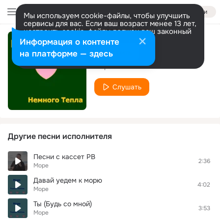
Войти
Мы используем cookie-файлы, чтобы улучшить
сервисы для вас. Если ваш возраст менее 13 лет,
настроить cookie-файлы должен ваш законный
представитель.
Больше информации
Информация о контенте
Лето навсегда
Разрешить все
Настроить
на платформе — здесь
Море
Слушать
Другие песни исполнителя
Песни с кассет РВ
2:36
Море
Давай уедем к морю
4:02
Море
Ты (Будь со мной)
3:53
Море