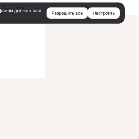
Войти
e-файлы должен ваш
Разрешить все
Настроить
Правая
колонка