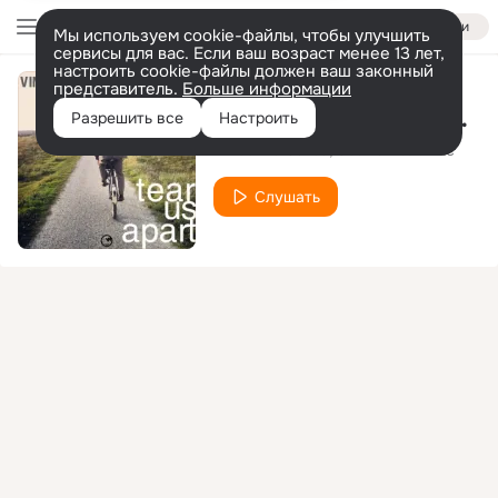
Войти
Мы используем cookie-файлы, чтобы улучшить
сервисы для вас. Если ваш возраст менее 13 лет,
настроить cookie-файлы должен ваш законный
представитель.
Больше информации
Tear Us Apart (Club Mix)
Разрешить все
Настроить
Vincenzo Callea
Get Far
Vdc
feat.
Слушать