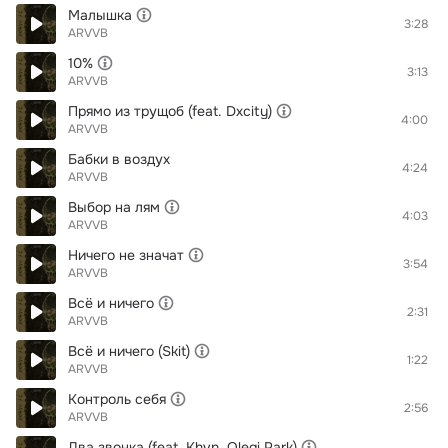
Малышка
3:28
ARVVB
10%
3:13
ARVVB
Прямо из трущоб (feat. Dxcity)
4:00
ARVVB
Бабки в воздух
4:24
ARVVB
Выбор на лям
4:03
ARVVB
Ничего не значат
3:54
ARVVB
Всё и ничего
2:31
ARVVB
Всё и ничего (Skit)
1:22
ARVVB
Контроль себя
2:56
ARVVB
Два звонка (feat. Khvn, Olegi Park)