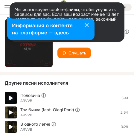
Войти
Мы используем cookie-файлы, чтобы улучшить
сервисы для вас. Если ваш возраст менее 13 лет,
настроить cookie-файлы должен ваш законный
представитель.
Больше информации
Информация о контенте
Оставь (feat. Gafur)
Разрешить все
Настроить
на платформе — здесь
ARVVB
Слушать
Другие песни исполнителя
Половина
3:41
ARVVB
Три бычка (feat. Olegi Park)
2:54
ARVVB
В одного легче
3:29
ARVVB