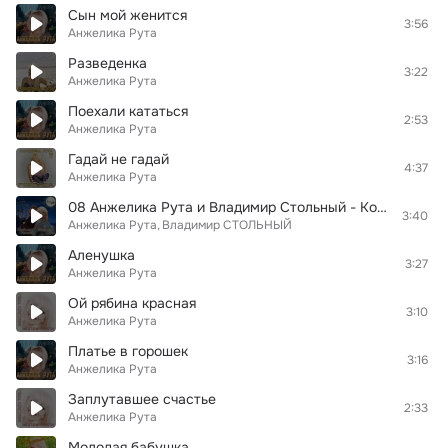
Сын мой женится
3:56
Анжелика Рута
Разведенка
3:22
Анжелика Рута
Поехали кататься
2:53
Анжелика Рута
Гадай не гадай
4:37
Анжелика Рута
08 Анжелика Рута и Владимир Стольный - Когда наступит ночь (новая)
3:40
Анжелика Рута
Владимир СТОЛЬНЫЙ
Аленушка
3:27
Анжелика Рута
Ой рябина красная
3:10
Анжелика Рута
Платье в горошек
3:16
Анжелика Рута
Заплутавшее счастье
2:33
Анжелика Рута
Молодая бабушка