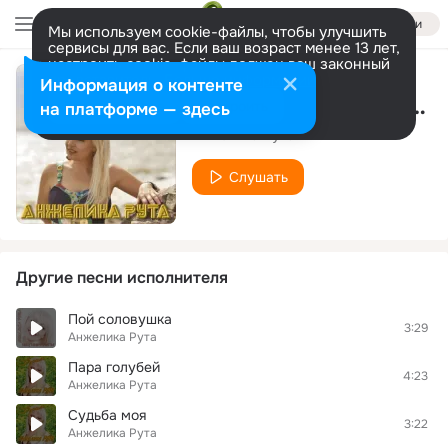
Войти
Мы используем cookie-файлы, чтобы улучшить
сервисы для вас. Если ваш возраст менее 13 лет,
настроить cookie-файлы должен ваш законный
представитель.
Больше информации
Информация о контенте
Два билета на качели
Разрешить все
Настроить
на платформе — здесь
Анжелика Рута
Слушать
Другие песни исполнителя
Пой соловушка
3:29
Анжелика Рута
Пара голубей
4:23
Анжелика Рута
Судьба моя
3:22
Анжелика Рута