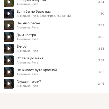
3:54
Анжелика Рута
Если бы не было нас
4:40
Анжелика Рута
Владимир СТОЛЬНЫЙ
Песня о песне
3:32
Анжелика Рута
Дым костра
3:38
Анжелика Рута
Ё-мое
3:58
Анжелика Рута
От тебя до меня
3:52
Анжелика Рута
Не бывает рута красной
4:12
Анжелика Рута
Глухая что-ли?
2:46
Анжелика Рута