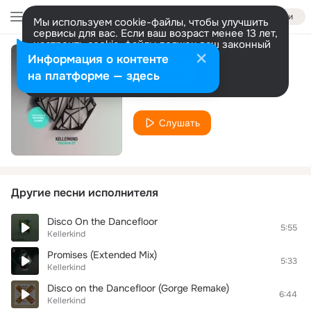
Войти
Мы используем cookie-файлы, чтобы улучшить
сервисы для вас. Если ваш возраст менее 13 лет,
настроить cookie-файлы должен ваш законный
представитель.
Больше информации
Информация о контенте
Decatune
Разрешить все
Настроить
на платформе — здесь
Kellerkind
Слушать
Другие песни исполнителя
Disco On the Dancefloor
5:55
Kellerkind
Promises (Extended Mix)
5:33
Kellerkind
Disco on the Dancefloor (Gorge Remake)
6:44
Kellerkind