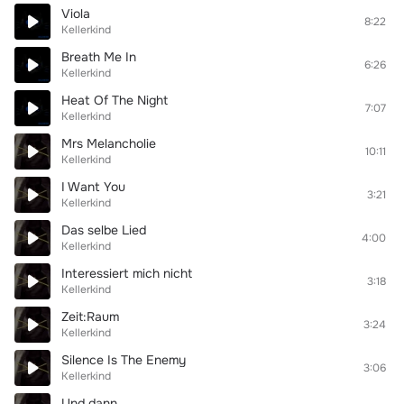
Viola
8:22
Kellerkind
Breath Me In
6:26
Kellerkind
Heat Of The Night
7:07
Kellerkind
Mrs Melancholie
10:11
Kellerkind
I Want You
3:21
Kellerkind
Das selbe Lied
4:00
Kellerkind
Interessiert mich nicht
3:18
Kellerkind
Zeit:Raum
3:24
Kellerkind
Silence Is The Enemy
3:06
Kellerkind
Und dann