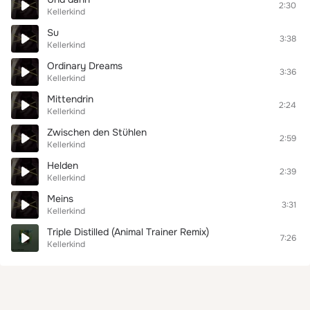
2:30
Kellerkind
Su
3:38
Kellerkind
Ordinary Dreams
3:36
Kellerkind
Mittendrin
2:24
Kellerkind
Zwischen den Stühlen
2:59
Kellerkind
Helden
2:39
Kellerkind
Meins
3:31
Kellerkind
Triple Distilled (Animal Trainer Remix)
7:26
Kellerkind