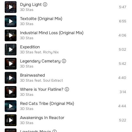
Dying Light
5:47
3D Stas
Textolite (Original Mix)
6:55
3D Stas
Industrial Mind Loss (Original Mix)
4:06
3D Stas
Expedition
5:02
3D Stas
feat.
Richy Nix
Legendary Cemetary
5:42
3D Stas
Brainwashed
4:40
3D Stas
feat.
Soul Extract
Where is Your Flatline?
3:14
3D Stas
Red Cats Tribe (Original Mix)
4:44
3D Stas
Awakenings In Reactor
5:22
3D Stas
Lowlands Movie