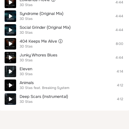
4:44
3D Stas
Syndrome (Original Mix)
4:44
3D Stas
Social Grinder (Original Mix)
4:44
3D Stas
404 Keeps Me Alive
8:00
3D Stas
Junky Whores Blues
4:44
3D Stas
Eleven
4:14
3D Stas
Animals
4:12
3D Stas
feat.
Breaking System
Deep Scars (Instrumental)
4:12
3D Stas