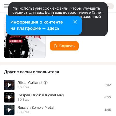
Войти
Мы используем cookie-файлы, чтобы улучшить
сервисы для вас. Если ваш возраст менее 13 лет,
настроить cookie-файлы должен ваш законный
представитель.
Больше информации
Информация о контенте
Cat (Original Mix)
Разрешить все
Настроить
на платформе — здесь
3D Stas
Слушать
Другие песни исполнителя
Ritual Guitarist
6:12
3D Stas
Despair Origin (Original Mix)
4:00
3D Stas
Russian Zombie Metal
4:45
3D Stas