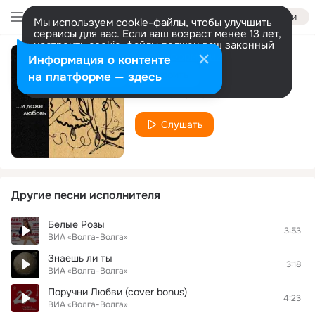
Войти
Мы используем cookie-файлы, чтобы улучшить
сервисы для вас. Если ваш возраст менее 13 лет,
настроить cookie-файлы должен ваш законный
представитель.
Больше информации
Информация о контенте
Кровопийца
Разрешить все
Настроить
на платформе — здесь
ВИА «Волга-Волга»
Слушать
Другие песни исполнителя
Белые Розы
3:53
ВИА «Волга-Волга»
Знаешь ли ты
3:18
ВИА «Волга-Волга»
Поручни Любви (cover bonus)
4:23
ВИА «Волга-Волга»