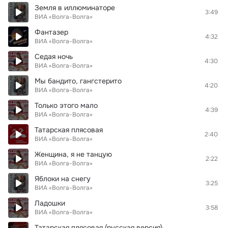
Земля в иллюминаторе
3:49
ВИА «Волга-Волга»
Фантазер
4:32
ВИА «Волга-Волга»
Седая ночь
4:30
ВИА «Волга-Волга»
Мы бандито, гангстерито
4:20
ВИА «Волга-Волга»
Только этого мало
4:39
ВИА «Волга-Волга»
Татарская плясовая
2:40
ВИА «Волга-Волга»
Женщина, я не танцую
2:22
ВИА «Волга-Волга»
Яблоки на снегу
3:25
ВИА «Волга-Волга»
Ладошки
3:58
ВИА «Волга-Волга»
Татарская плясовая (русская версия)