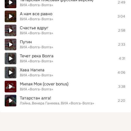
2:49
ВИА «Волга-Волга»
А нам все равно
3:04
ВИА «Волга-Волга»
Счастье вдруг
2:58
ВИА «Волга-Волга»
Путин
2:33
ВИА «Волга-Волга»
Течет река Волга
4:31
ВИА «Волга-Волга»
Хава Нагила
4:06
ВИА «Волга-Волга»
Милая Моя (cover bonus)
3:38
ВИА «Волга-Волга»
Татарстан алга!
2:20
Лэйна
Венера Ганеева
ВИА «Волга-Волга»