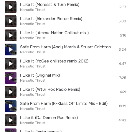
I Like It (Moresst & Turn Remix)
2:37
Narcotic Thrust
I Like It (Alexander Pierce Remix)
5:00
Narcotic Thrust
I Like It ( Ammu-Nation Chillout mix )
5:16
Narcotic Thrust
Safe From Harm (Andy Morris & Stuart Crichton Vocal Mix - Radio Edit)
3:24
Narcotic Thrust
I Like It (YoGee chillstep remix 2012)
4:47
Narcotic Thrust
I Like It (Original Mix)
7:25
Narcotic Thrust
I Like It (Artur Hox Radio Remix)
4:21
Narcotic Thrust
Safe From Harm (K-Klass Off Limits Mix - Edit)
8:39
Narcotic Thrust
I Like it (DJ Demon Rus Remix)
4:43
Narcotic Thrust
I Like It (Instrumental)