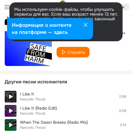
Войти
Мы используем cookie-файлы, чтобы улучшить
сервисы для вас. Если ваш возраст менее 13 лет,
настроить cookie-файлы должен ваш законный
представитель.
Больше информации
Информация о контенте
Safe From Harm (Peter Rauhofer Remix)
Разрешить все
Настроить
на платформе — здесь
Narcotic Thrust
Слушать
Другие песни исполнителя
I Like It
2:59
Narcotic Thrust
I Like It (Radio Edit)
3:08
Narcotic Thrust
When The Dawn Breaks (Radio Mix)
3:13
Narcotic Thrust