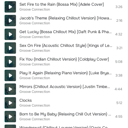
Set Fire to the Rain (Bossa Mix) [Adele Cover]
3:26
Groove Connection
Jacob's Theme (Relaxing Chillout Version) [Howard Shore Cover]
2:16
Groove Connection
Get Lucky (Bossa Chillout Mix) [Daft Punk & Pharrell Williams Cover]
4:32
Groove Connection
Sex On Fire (Acoustic Chillout Style) [Kings of Leon Cover]
3:21
Groove Connection
Fix You (Indian Chillout Version) [Coldplay Cover]
5:08
Groove Connection
Play It Again (Relaxing Piano Version) [Luke Bryan Cover]
3:38
Groove Connection
Mirrors (Chillout Acoustic Version) [Justin Timberlake Cover]
4:44
Groove Connection
Clocks
5:12
Groove Connection
Born to Be My Baby (Relaxing Chill Out Version) [Bon Jovi Cover]
4:55
Groove Connection
Wonderwall (Chillout Lounge Version) [Oasis Cover]