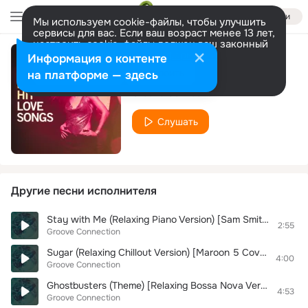
Войти
Мы используем cookie-файлы, чтобы улучшить
сервисы для вас. Если ваш возраст менее 13 лет,
настроить cookie-файлы должен ваш законный
представитель.
Больше информации
Информация о контенте
Sugar
Разрешить все
Настроить
на платформе — здесь
Groove Connection
Слушать
Другие песни исполнителя
Stay with Me (Relaxing Piano Version) [Sam Smith Cover]
2:55
Groove Connection
Sugar (Relaxing Chillout Version) [Maroon 5 Cover]
4:00
Groove Connection
Ghostbusters (Theme) [Relaxing Bossa Nova Version] [Ray Parker Jr. Cover]
4:53
Groove Connection