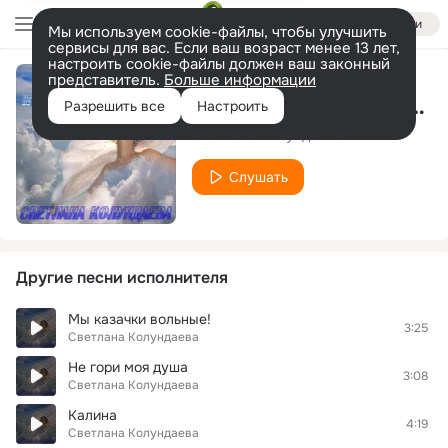
Войти
Мы используем cookie-файлы, чтобы улучшить
сервисы для вас. Если ваш возраст менее 13 лет,
настроить cookie-файлы должен ваш законный
представитель.
Больше информации
Вокзал моей надежды
Разрешить все
Настроить
Светлана Колундаева
Слушать
Другие песни исполнителя
Мы казачки вольные!
3:25
Светлана Колундаева
Не гори моя душа
3:08
Светлана Колундаева
Калина
4:19
Светлана Колундаева