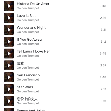
Historia De Un Amor
3:01
Golden Trumpet
Love Is Blue
2:36
Golden Trumpet
Wonderland Night
3:31
Golden Trumpet
If You Go Away
3:12
Golden Trumpet
Tell Laura I Love Her
3:45
Golden Trumpet
吾爱
2:37
Golden Trumpet
San Francisco
2:48
Golden Trumpet
Star Wars
2:51
Golden Trumpet
恋爱中的女人
3:11
Golden Trumpet
Romeo And Juliet