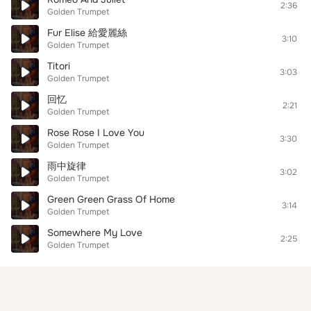
2:36
Golden Trumpet
Fur Elise 給愛麗絲
3:10
Golden Trumpet
Titori
3:03
Golden Trumpet
回忆
2:21
Golden Trumpet
Rose Rose I Love You
3:30
Golden Trumpet
雨中旋律
3:02
Golden Trumpet
Green Green Grass Of Home
3:14
Golden Trumpet
Somewhere My Love
2:25
Golden Trumpet