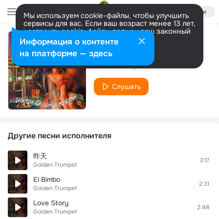
Войти
Мы используем cookie-файлы, чтобы улучшить
сервисы для вас. Если ваш возраст менее 13 лет,
настроить cookie-файлы должен ваш законный
представитель.
Больше информации
Информация о контенте
Il silenzio
Разрешить все
Настроить
на платформе — здесь
Golden Trumpet
Слушать
Другие песни исполнителя
昨天
3:17
Golden Trumpet
El Bimbo
2:31
Golden Trumpet
Love Story
2:48
Golden Trumpet