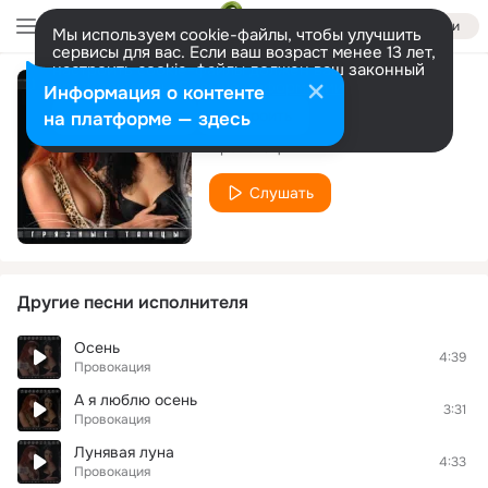
Войти
Мы используем cookie-файлы, чтобы улучшить
сервисы для вас. Если ваш возраст менее 13 лет,
настроить cookie-файлы должен ваш законный
представитель.
Больше информации
Информация о контенте
Губы закатай
Разрешить все
Настроить
на платформе — здесь
Провокация
Слушать
Другие песни исполнителя
Осень
4:39
Провокация
А я люблю осень
3:31
Провокация
Лунявая луна
4:33
Провокация