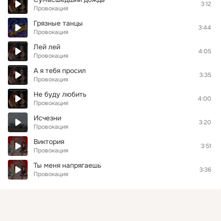
3:12
Провокация
Грязные танцы
3:44
Провокация
Лей лей
4:05
Провокация
А я тебя просил
3:35
Провокация
Не буду любить
4:00
Провокация
Исчезни
3:20
Провокация
Виктория
3:51
Провокация
Ты меня напрягаешь
3:36
Провокация