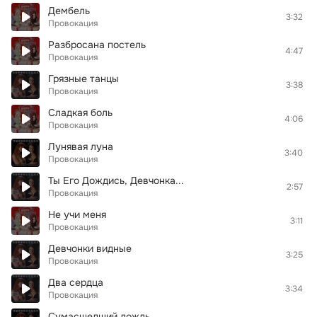
Дембель
3:32
Провокация
Разбросана постель
4:47
Провокация
Грязные танцы
3:38
Провокация
Сладкая боль
4:06
Провокация
Лунявая луна
3:40
Провокация
Ты Его Дождись, Девчонка...
2:57
Провокация
Не учи меня
3:11
Провокация
Девчонки видные
3:25
Провокация
Два сердца
3:34
Провокация
Сумасшедший дождь