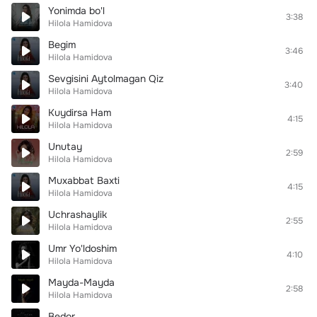
Yonimda bo'l
3:38
Hilola Hamidova
Begim
3:46
Hilola Hamidova
Sevgisini Aytolmagan Qiz
3:40
Hilola Hamidova
Kuydirsa Ham
4:15
Hilola Hamidova
Unutay
2:59
Hilola Hamidova
Muxabbat Baxti
4:15
Hilola Hamidova
Uchrashaylik
2:55
Hilola Hamidova
Umr Yo'ldoshim
4:10
Hilola Hamidova
Mayda-Mayda
2:58
Hilola Hamidova
Bedor