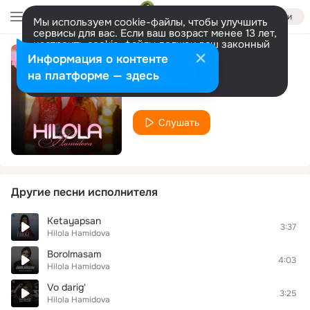
Войти
Мы используем cookie-файлы, чтобы улучшить
сервисы для вас. Если ваш возраст менее 13 лет,
настроить cookie-файлы должен ваш законный
представитель.
Больше информации
Информация о контенте
Alla
Разрешить все
Настроить
на платформе — здесь
Hilola Hamidova
Слушать
Другие песни исполнителя
Ketayapsan
3:37
Hilola Hamidova
Borolmasam
4:03
Hilola Hamidova
Vo darig'
3:25
Hilola Hamidova