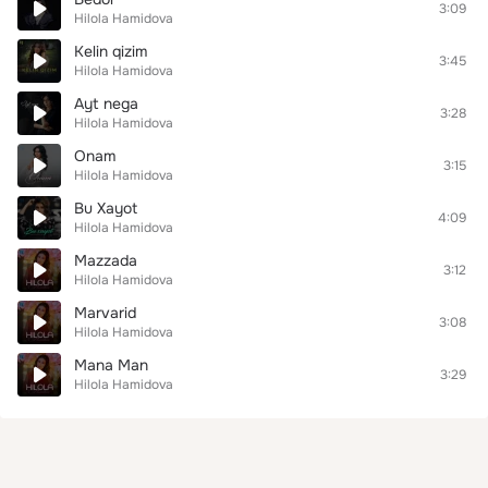
3:09
Hilola Hamidova
Kelin qizim
3:45
Hilola Hamidova
Ayt nega
3:28
Hilola Hamidova
Onam
3:15
Hilola Hamidova
Bu Xayot
4:09
Hilola Hamidova
Mazzada
3:12
Hilola Hamidova
Marvarid
3:08
Hilola Hamidova
Mana Man
3:29
Hilola Hamidova