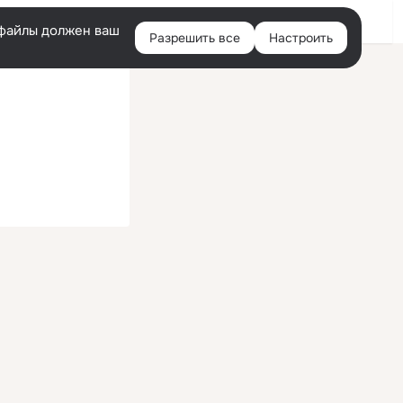
Войти
e-файлы должен ваш
Разрешить все
Настроить
Правая
колонка