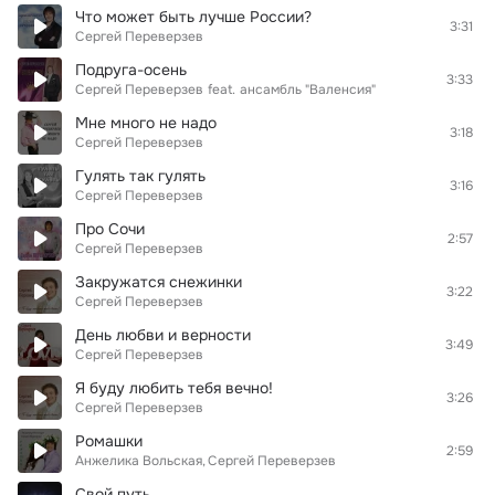
Что может быть лучше России?
3:31
Сергей Переверзев
Подруга-осень
3:33
Сергей Переверзев
feat.
ансамбль "Валенсия"
Мне много не надо
3:18
Сергей Переверзев
Гулять так гулять
3:16
Сергей Переверзев
Про Сочи
2:57
Сергей Переверзев
Закружатся снежинки
3:22
Сергей Переверзев
День любви и верности
3:49
Сергей Переверзев
Я буду любить тебя вечно!
3:26
Сергей Переверзев
Ромашки
2:59
Анжелика Вольская
Сергей Переверзев
Свой путь