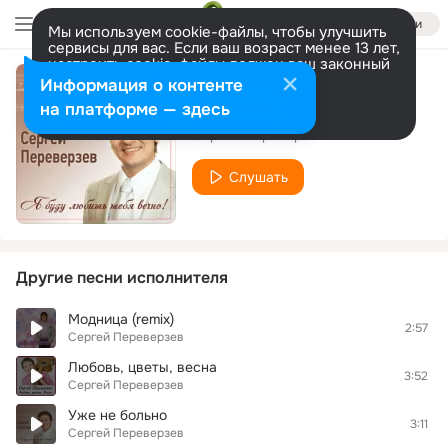
Войти
Мы используем cookie-файлы, чтобы улучшить
сервисы для вас. Если ваш возраст менее 13 лет,
настроить cookie-файлы должен ваш законный
представитель.
Больше информации
Информация о контенте
Остановись!
Разрешить все
Настроить
на платформе — здесь
Сергей Переверзев
Слушать
Другие песни исполнителя
Модница (remix)
2:57
Сергей Переверзев
Любовь, цветы, весна
3:52
Сергей Переверзев
Уже не больно
3:11
Сергей Переверзев