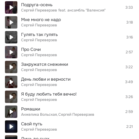
Подруга-осень
3:33
Сергей Переверзев
feat.
ансамбль "Валенсия"
Мне много не надо
3:18
Сергей Переверзев
Гулять так гулять
3:16
Сергей Переверзев
Про Сочи
2:57
Сергей Переверзев
Закружатся снежинки
3:22
Сергей Переверзев
День любви и верности
3:49
Сергей Переверзев
Я буду любить тебя вечно!
3:26
Сергей Переверзев
Ромашки
2:59
Анжелика Вольская
Сергей Переверзев
Свой путь
2:21
Сергей Переверзев
Лишь во снах