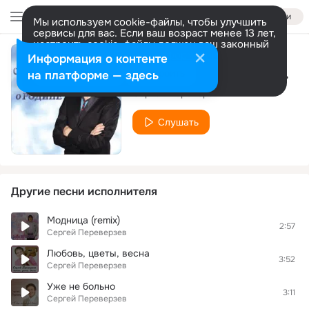
Войти
Мы используем cookie-файлы, чтобы улучшить
сервисы для вас. Если ваш возраст менее 13 лет,
настроить cookie-файлы должен ваш законный
представитель.
Больше информации
Информация о контенте
Что может быть лучше России?
Разрешить все
Настроить
на платформе — здесь
Сергей Переверзев
Слушать
Другие песни исполнителя
Модница (remix)
2:57
Сергей Переверзев
Любовь, цветы, весна
3:52
Сергей Переверзев
Уже не больно
3:11
Сергей Переверзев