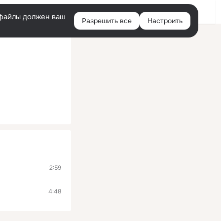
Войти
e-файлы должен ваш
Разрешить все
Настроить
Правая
колонка
2:59
4:48