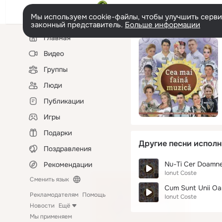
Мы используем cookie-файлы, чтобы улучшить сервис
законный представитель.
Больше информации
Левая
Главная
колонка
Видео
Группы
Люди
Публикации
Игры
Подарки
Другие песни исполн
Поздравления
Nu-Ti Cer Doamne
Рекомендации
Ionut Coste
Сменить язык
Cum Sunt Unii Oa
Рекламодателям
Помощь
Ionut Coste
Новости
Ещё
Мы применяем