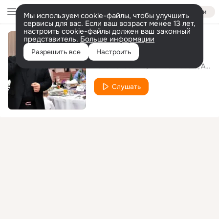
Войти
Мы используем cookie-файлы, чтобы улучшить
сервисы для вас. Если ваш возраст менее 13 лет,
настроить cookie-файлы должен ваш законный
представитель.
Больше информации
Nunta De Vis
Разрешить все
Настроить
Fane Banateanu
Petrica Nicoara
Armin Nicoara
Слушать