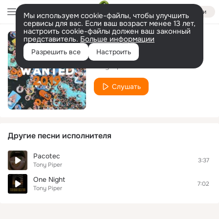
Войти
Мы используем cookie-файлы, чтобы улучшить
сервисы для вас. Если ваш возраст менее 13 лет,
настроить cookie-файлы должен ваш законный
представитель.
Больше информации
One Night
Разрешить все
Настроить
Tony Piper
Слушать
Другие песни исполнителя
Pacotec
3:37
Tony Piper
One Night
7:02
Tony Piper