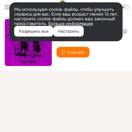
Войти
Мы используем cookie-файлы, чтобы улучшить
сервисы для вас. Если ваш возраст менее 13 лет,
настроить cookie-файлы должен ваш законный
представитель.
Больше информации
Bimmer (PROD. BY SCALLETA)
Разрешить все
Настроить
DJ Nik One
ILLA
Blxckowl
feat.
Слушать