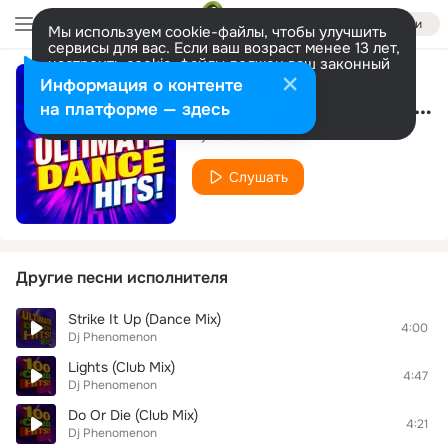
Войти
Мы используем cookie-файлы, чтобы улучшить
сервисы для вас. Если ваш возраст менее 13 лет,
настроить cookie-файлы должен ваш законный
представитель.
Больше информации
Информация о контенте
Kill This Love (Dance Mix)
Разрешить все
Настроить
на платформе — здесь
Dj Phenomenon
Слушать
Другие песни исполнителя
Strike It Up (Dance Mix)
4:00
Dj Phenomenon
Lights (Club Mix)
4:47
Dj Phenomenon
Do Or Die (Club Mix)
4:21
Dj Phenomenon