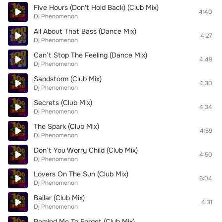
Five Hours (Don't Hold Back) (Club Mix)
4:40
Dj Phenomenon
All About That Bass (Dance Mix)
4:27
Dj Phenomenon
Can’t Stop The Feeling (Dance Mix)
4:49
Dj Phenomenon
Sandstorm (Club Mix)
4:30
Dj Phenomenon
Secrets (Club Mix)
4:34
Dj Phenomenon
The Spark (Club Mix)
4:59
Dj Phenomenon
Don’t You Worry Child (Club Mix)
4:50
Dj Phenomenon
Lovers On The Sun (Club Mix)
6:04
Dj Phenomenon
Bailar (Club Mix)
4:31
Dj Phenomenon
Remind Me To Forget (Club Mix)