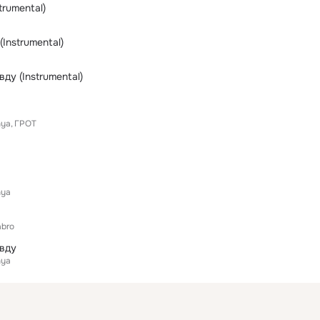
trumental)
Instrumental)
ду (Instrumental)
nya
ГРОТ
nya
bro
вду
nya