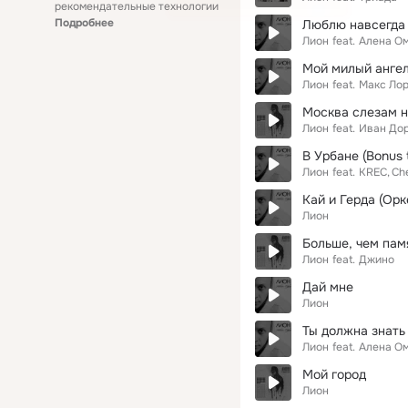
рекомендательные технологии
Подробнее
Люблю навсегда
Лион
feat.
Алена О
Мой милый анге
Лион
feat.
Макс Ло
Москва слезам н
Лион
feat.
Иван До
В Урбане (Bonus 
Лион
feat.
KREC
Ch
Кай и Герда (Орк
Лион
Больше, чем пам
Лион
feat.
Джино
Дай мне
Лион
Ты должна знать
Лион
feat.
Алена О
Мой город
Лион