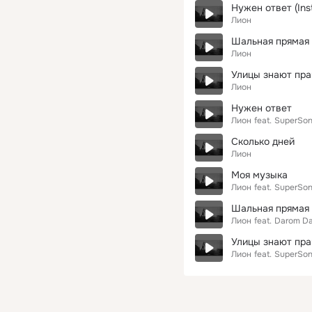
Нужен ответ (Ins
Лион
Шальная прямая (
Лион
Улицы знают прав
Лион
Нужен ответ
Лион
feat.
SuperSo
Сколько дней
Лион
Моя музыка
Лион
feat.
SuperSo
Шальная прямая
Лион
feat.
Darom Da
Улицы знают пра
Лион
feat.
SuperSo