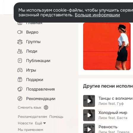
Мы используем cookie-файлы, чтобы улучшить сервис
законный представитель.
Больше информации
Левая
Главная
колонка
Видео
Группы
Люди
Публикации
Игры
Подарки
Другие песни исполн
Поздравления
Танцы с волками
Рекомендации
Лион
feat.
Гуф
Сменить язык
Холодный мир
Рекламодателям
Помощь
Лион
feat.
Баста
Новости
Ещё
Ревность
Мы применяем
Лион
feat.
Триада