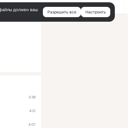
Войти
e-файлы должен ваш
Разрешить все
Настроить
Правая
колонка
3:38
4:21
4:07