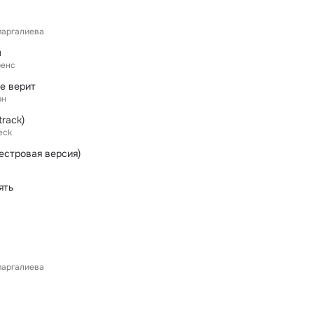
маргалиева
л
ренс
е верит
рн
track)
eck
естровая версия)
ять
маргалиева