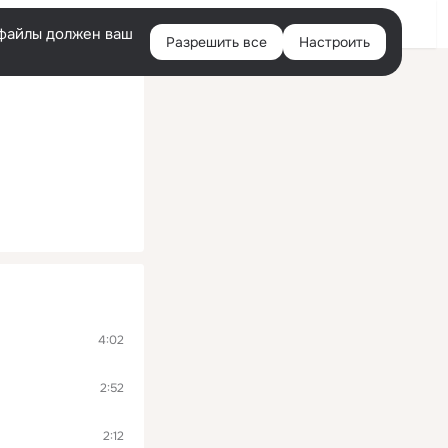
Войти
e-файлы должен ваш
Разрешить все
Настроить
Правая
колонка
4:02
2:52
2:12