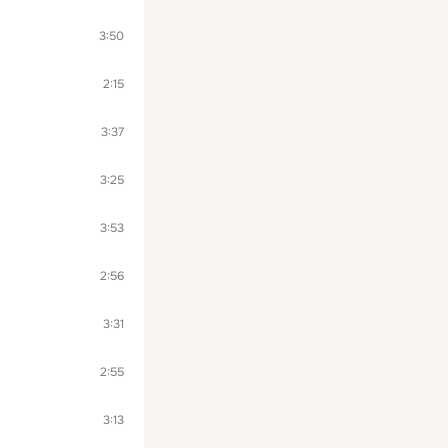
3:50
2:15
3:37
3:25
3:53
2:56
3:31
2:55
3:13