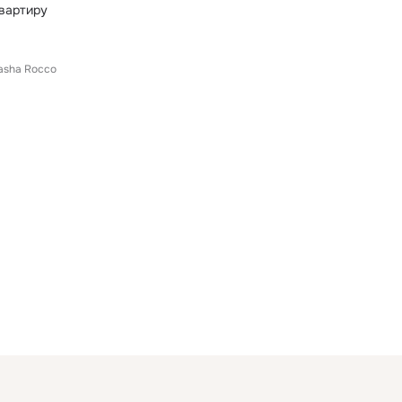
вартиру
asha Rocco