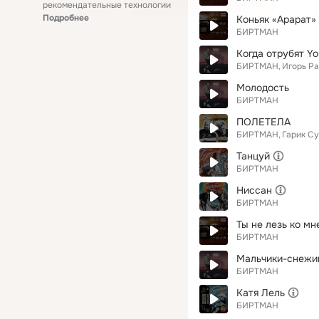
рекомендательные технологии
Подробнее
Коньяк «Арарат»
БИРТМАН
Когда отрубят Y
БИРТМАН
Игорь Р
Молодость
БИРТМАН
ПОЛЕТЕЛА
БИРТМАН
Гарик С
Танцуй
БИРТМАН
Ниссан
БИРТМАН
Ты не лезь ко мн
БИРТМАН
Мальчики-снежи
БИРТМАН
Катя Лель
БИРТМАН