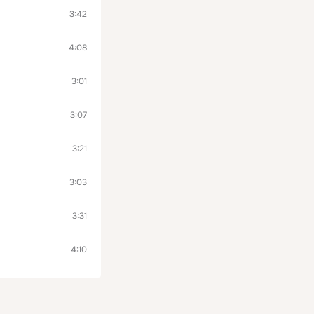
3:42
4:08
3:01
3:07
3:21
3:03
3:31
4:10