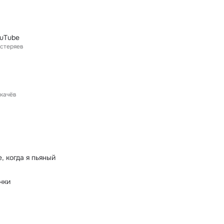
ouTube
астеряев
укачёв
е, когда я пьяный
нки