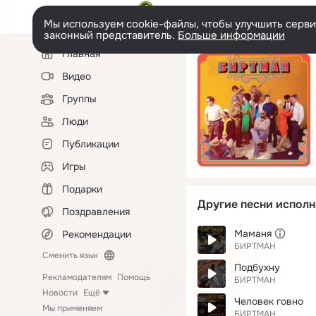
Мы используем cookie-файлы, чтобы улучшить сервис
законный представитель.
Больше информации
Левая
Главная
колонка
Видео
Группы
Люди
Публикации
Игры
Подарки
Другие песни исполн
Поздравления
Маманя
Рекомендации
БИРТМАН
Сменить язык
Подбухну
Рекламодателям
Помощь
БИРТМАН
Новости
Ещё
Человек говно
Мы применяем
БИРТМАН