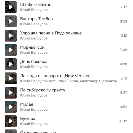
Штабс-капитан
5:02
Юрий Белоусов
Бунтарь-Тамбов
3:53
Юрий Белоусов
Хорошая песня в Подмосковье
3:12
Юрий Белоусов
Мирный сон
3:48
Юрий Белоусов
День боксера
4:38
Юрий Белоусов
Легенда о коловрате [New Version]
5:10
Юрий Белоусов
feat.
Рома Жиган
Александр Щербаков
По сибирскому тракту
4:27
Юрий Белоусов
Милая
3:52
Юрий Белоусов
Бумера
4:09
Юрий Белоусов
Отцовская сказка