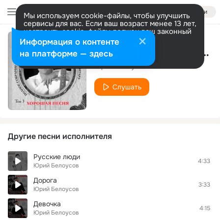
Войти
Мы используем cookie-файлы, чтобы улучшить
сервисы для вас. Если ваш возраст менее 13 лет,
настроить cookie-файлы должен ваш законный
представитель.
Больше информации
Информация о контенте
Белый лебедь,черный дельфин
Разрешить все
Настроить
на платформе — здесь
Юрий Белоусов
Слушать
Другие песни исполнителя
Русские люди
4:33
Юрий Белоусов
Дорога
3:33
Юрий Белоусов
Девочка
4:15
Юрий Белоусов