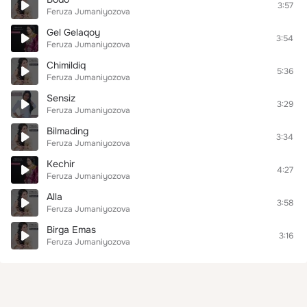
3:57
Feruza Jumaniyozova
Gel Gelaqoy
3:54
Feruza Jumaniyozova
Chimildiq
5:36
Feruza Jumaniyozova
Sensiz
3:29
Feruza Jumaniyozova
Bilmading
3:34
Feruza Jumaniyozova
Kechir
4:27
Feruza Jumaniyozova
Alla
3:58
Feruza Jumaniyozova
Birga Emas
3:16
Feruza Jumaniyozova