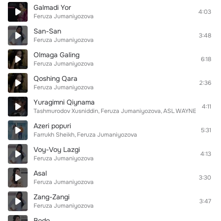
Galmadi Yor
4:03
Feruza Jumaniyozova
San-San
3:48
Feruza Jumaniyozova
Olmaga Galing
6:18
Feruza Jumaniyozova
Qoshing Qara
2:36
Feruza Jumaniyozova
Yuragimni Qiynama
4:11
Tashmurodov Xusniddin
Feruza Jumaniyozova
ASL WAYNE
Azeri popuri
5:31
Farrukh Sheikh
Feruza Jumaniyozova
Voy-Voy Lazgi
4:13
Feruza Jumaniyozova
Asal
3:30
Feruza Jumaniyozova
Zang-Zangi
3:47
Feruza Jumaniyozova
Bodo