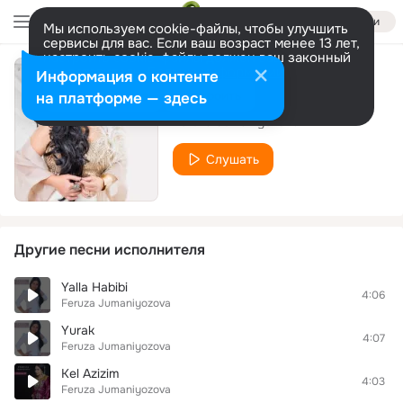
Войти
Мы используем cookie-файлы, чтобы улучшить
сервисы для вас. Если ваш возраст менее 13 лет,
настроить cookie-файлы должен ваш законный
представитель.
Больше информации
Информация о контенте
Amego
Разрешить все
Настроить
на платформе — здесь
Feruza Jumaniyozova
Слушать
Другие песни исполнителя
Yalla Habibi
4:06
Feruza Jumaniyozova
Yurak
4:07
Feruza Jumaniyozova
Kel Azizim
4:03
Feruza Jumaniyozova