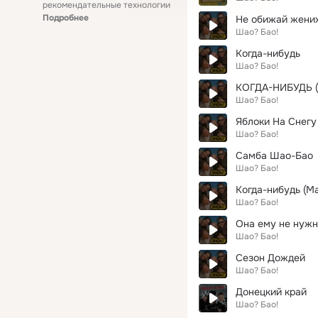
рекомендательные технологии
Подробнее
Не обижай жени
Шао? Бао!
Когда-нибудь
Шао? Бао!
КОГДА-НИБУДЬ (
Шао? Бао!
Яблоки На Снегу
Шао? Бао!
Самба Шао-Бао
Шао? Бао!
Когда-нибудь (Ma
Шао? Бао!
Она ему не нуж
Шао? Бао!
Сезон Дождей
Шао? Бао!
Донецкий край
Шао? Бао!