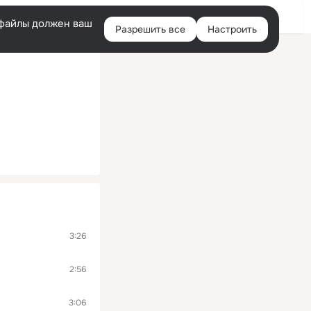
Войти
e-файлы должен ваш
Разрешить все
Настроить
Правая
колонка
3:26
2:56
3:06