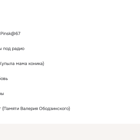
 Pinsk@67
 под радио
 Купыла мама коника)
бовь
ны
г (Памяти Валерия Ободзинского)