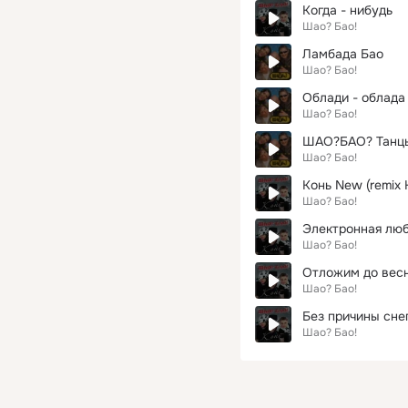
Когда - нибудь
Шао? Бао!
Ламбада Бао
Шао? Бао!
Облади - облада
Шао? Бао!
ШАО?БАО? Танцы
Шао? Бао!
Конь New (remix
Шао? Бао!
Электронная лю
Шао? Бао!
Отложим до вес
Шао? Бао!
Без причины сне
Шао? Бао!