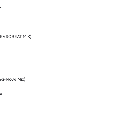
х
EVROBEAT MIX)
xi-Move Mix)
на