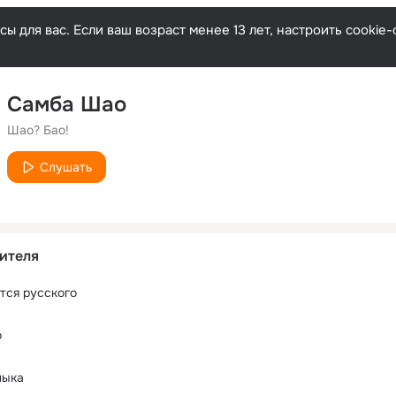
ы для вас. Если ваш возраст менее 13 лет, настроить cooki
Самба Шао
Шао? Бао!
Слушать
ителя
тся русского
о
ныка