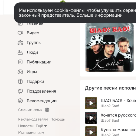
Мы используем cookie-файлы, чтобы улучшить сервис
законный представитель.
Больше информации
Левая
Главная
колонка
Видео
Группы
Люди
Публикации
Игры
Подарки
Другие песни исполн
Поздравления
ШАО БАО! - Хоче
Рекомендации
Шао? Бао!
Сменить язык
Хочется русског
Рекламодателям
Помощь
Шао? Бао!
Новости
Ещё
Купыла мама ко
Мы применяем
Шао? Бао!