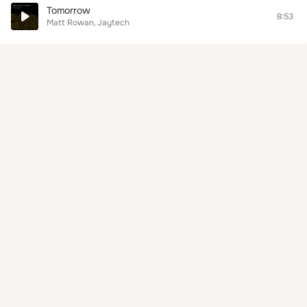
Tomorrow
8:53
Matt Rowan
Jaytech