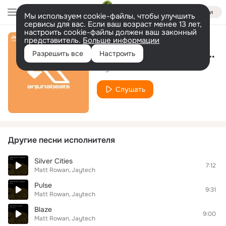
Войти
Мы используем cookie-файлы, чтобы улучшить
сервисы для вас. Если ваш возраст менее 13 лет,
настроить cookie-файлы должен ваш законный
представитель.
Больше информации
Inception (Original Mix )
Разрешить все
Настроить
Jaytech
Слушать
Другие песни исполнителя
Silver Cities
7:12
Matt Rowan
Jaytech
Pulse
9:31
Matt Rowan
Jaytech
Blaze
9:00
Matt Rowan
Jaytech