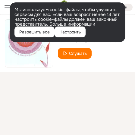
Войти
Мы используем cookie-файлы, чтобы улучшить
сервисы для вас. Если ваш возраст менее 13 лет,
настроить cookie-файлы должен ваш законный
представитель.
Больше информации
Paparuga
Разрешить все
Настроить
Balkanika
Sanja Ilić
Fiolka
feat.
Слушать