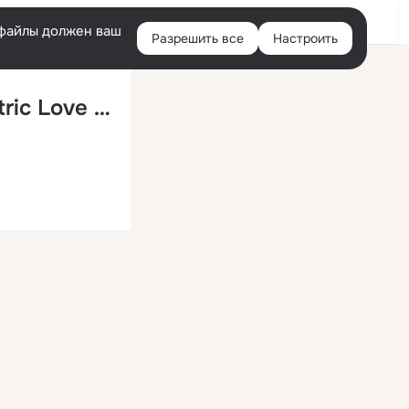
Войти
e-файлы должен ваш
Разрешить все
Настроить
Правая
колонка
Im Running Away (Adam Sommer Electric Love Remix)